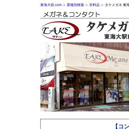
東海大前.com
＞
業種別検索
＞
衣料品
＞ タケメガネ 東
【コ